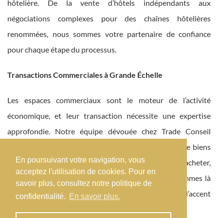
hôtelière. De la vente d’hôtels indépendants aux
négociations complexes pour des chaînes hôtelières
renommées, nous sommes votre partenaire de confiance
pour chaque étape du processus.
Transactions Commerciales à Grande Échelle
Les espaces commerciaux sont le moteur de l’activité
économique, et leur transaction nécessite une expertise
approfondie. Notre équipe dévouée chez Trade Conseil
possède une vaste expérience dans la négociation de biens
En poursuivant votre navigation, vous
commerciaux de toutes tailles. Que vous cherchiez à acheter,
acceptez l'utilisation de cookies. Pour en
à vendre ou à louer un espace commercial, nous sommes là
savoir plus, consultez notre politique de
pour vous guider à travers le processus, en mettant l’accent
confidentialité.
En savoir plus.
sur la réalisation de vos objectifs commerciaux.