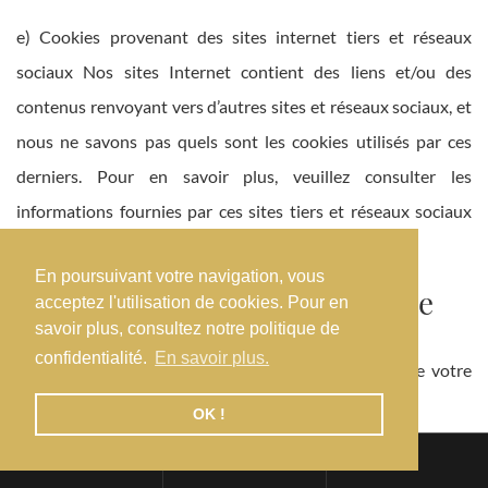
e) Cookies provenant des sites internet tiers et réseaux
sociaux Nos sites Internet contient des liens et/ou des
contenus renvoyant vers d’autres sites et réseaux sociaux, et
nous ne savons pas quels sont les cookies utilisés par ces
derniers. Pour en savoir plus, veuillez consulter les
informations fournies par ces sites tiers et réseaux sociaux
sur leurs propres cookies.
En poursuivant votre navigation, vous
D – Respect de votre vie privée
acceptez l'utilisation de cookies. Pour en
savoir plus, consultez notre politique de
confidentialité.
En savoir plus.
Nous nous engageons en faveur de la protection de votre
privée et respectons les 2 principes suivants.
OK !
– Nous n’associons à vos cookies aucune information
ENGLISH